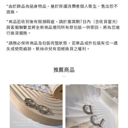
*
由於飾品為貼身物品，基於保護消費者個人衛生，
售出恕不
退換。
*商品若收到後有毀損瑕疵，請於鑑賞期7日內（含收貨當天）
與客服
聯繫並將全新商品連同所有原包裝一併寄回，將為您進
行
換貨
服務。
*請務必保持商品及包裝完整狀態，若單品或外包裝有任一遺
失或使用痕跡，默絲朵兒有拒絕換貨之權利。
推薦商品