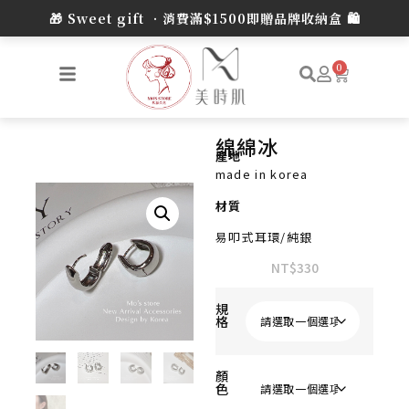
0
綿綿冰
產地
made in korea
材質
易叩式耳環/純銀
NT$
330
規
格
顏
色