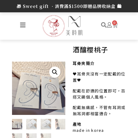
0
酒釀櫻桃子
耳骨夾簡介
🖤耳骨夾沒有一定配戴的位
置🖤
配戴在舒適的位置即可，百
搭又顯個人風格。
配戴無痛感，不管有耳洞或
無耳洞都相當適合。
產地
made in korea