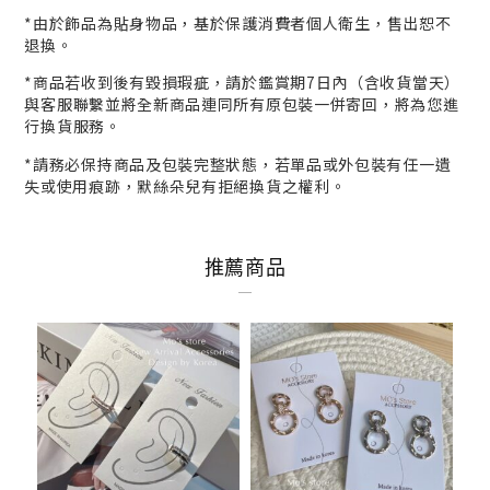
*
由於飾品為貼身物品，基於保護消費者個人衛生，
售出恕不
退換。
*商品若收到後有毀損瑕疵，請於鑑賞期7日內（含收貨當天）
與客服
聯繫並將全新商品連同所有原包裝一併寄回，將為您進
行
換貨
服務。
*請務必保持商品及包裝完整狀態，若單品或外包裝有任一遺
失或使用痕跡，默絲朵兒有拒絕換貨之權利。
推薦商品