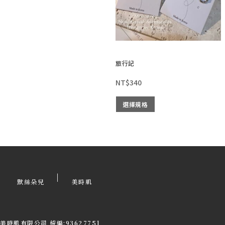
旅行記
NT$
340
選擇規格
|
默絲朵兒
美時肌
美時肌有限公司 統編:93627751