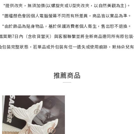
*提供改夾，無須加價(以螺旋夾或U型夾改夾，以自然美觀為主)。
*
圖檔顏色會因個人電腦螢幕不同而有所差異，商品皆以實品為準。
*
由於飾品為貼身物品，基於保護消費者個人衛生，
售出恕不退換。
鑑賞期7日內（含收貨當天）與客服
聯繫並將全新商品連同所有原包裝
及包裝完整狀態，若單品或外包裝有任一遺失或使用痕跡，默絲朵兒
推薦商品