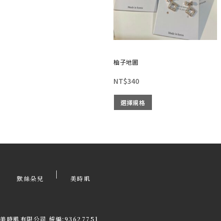
柚子地圖
NT$
340
選擇規格
|
默絲朵兒
美時肌
美時肌有限公司 統編:93627751