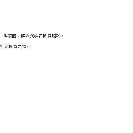
一併寄回，將為您進行
換貨
服務。
有拒絕換貨之權利。