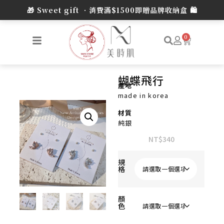
0
蝴蝶飛行
產地
made in korea
材質
純銀
NT$
340
規
格
顏
色