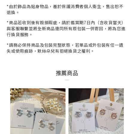
*
由於飾品為貼身物品，基於保護消費者個人衛生，
售出恕不
退換。
*商品若收到後有毀損瑕疵，請於鑑賞期7日內（含收貨當天）
與客服
聯繫並將全新商品連同所有原包裝一併寄回，將為您進
行
換貨
服務。
*請務必保持商品及包裝完整狀態，若單品或外包裝有任一遺
失或使用痕跡，默絲朵兒有拒絕換貨之權利。
推薦商品