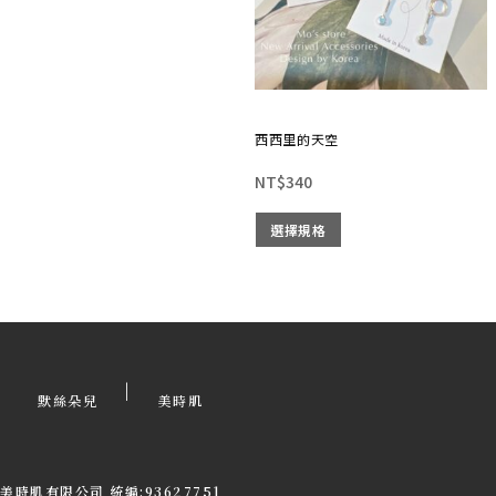
西西里的天空
NT$
340
選擇規格
|
默絲朵兒
美時肌
美時肌有限公司 統編:93627751