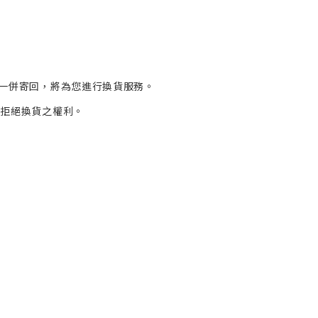
一併寄回，將為您進行
換貨
服務。
有拒絕換貨之權利。