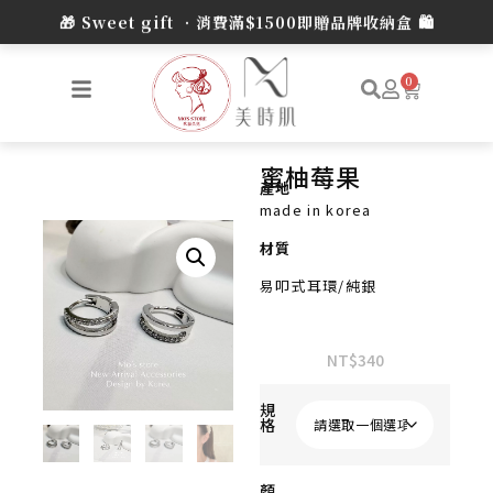
🎁 Sweet gift •消費滿$1500即贈品牌收納盒 🛍️
0
蜜柚莓果
產地
made in korea
材質
易叩式耳環/純銀
NT$
340
規
格
顏