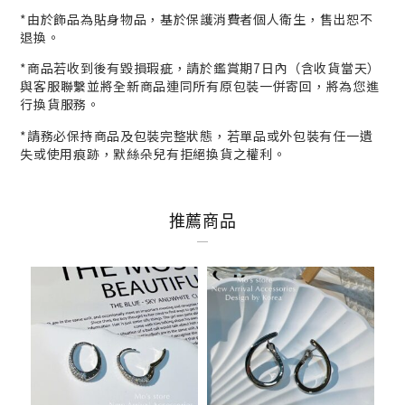
*
由於飾品為貼身物品，基於保護消費者個人衛生，
售出恕不
退換。
*商品若收到後有毀損瑕疵，請於鑑賞期7日內（含收貨當天）
與客服
聯繫並將全新商品連同所有原包裝一併寄回，將為您進
行
換貨
服務。
*請務必保持商品及包裝完整狀態，若單品或外包裝有任一遺
失或使用痕跡，默絲朵兒有拒絕換貨之權利。
推薦商品