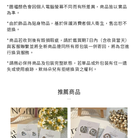
*
圖檔顏色會因個人電腦螢幕不同而有所差異，商品皆以實品
為準。
*
由於飾品為貼身物品，基於保護消費者個人衛生，
售出恕不
退換。
*商品若收到後有毀損瑕疵，請於鑑賞期7日內（含收貨當天）
與客服
聯繫並將全新商品連同所有原包裝一併寄回，將為您進
行
換貨
服務。
*請務必保持商品及包裝完整狀態，若單品或外包裝有任一遺
失或使用痕跡，默絲朵兒有拒絕換貨之權利。
推薦商品