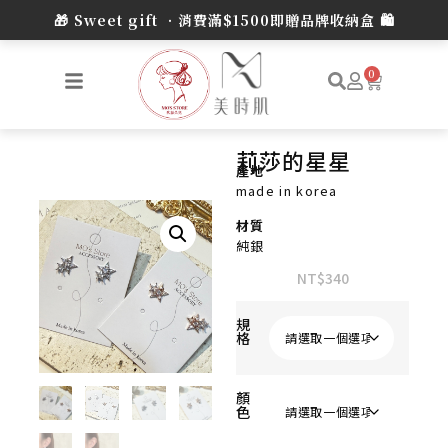
0
莉莎的星星
產地
made in korea
材質
純銀
NT$
340
規
格
顏
色