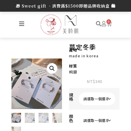
🎁 Sweet gift •消費滿$1500即贈品牌收納盒 🛍️
0
蔓定冬季
產地
made in korea
材質
純銀
NT$
340
規
格
顏
色