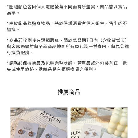
*
圖檔顏色會因個人電腦螢幕不同而有所差異，商品皆以實品
為準。
*
由於飾品為貼身物品，基於保護消費者個人衛生，
售出恕不
退換。
*商品若收到後有毀損瑕疵，請於鑑賞期7日內（含收貨當天）
與客服
聯繫並將全新商品連同所有原包裝一併寄回，將為您進
行
換貨
服務。
*請務必保持商品及包裝完整狀態，若單品或外包裝有任一遺
失或使用痕跡，默絲朵兒有拒絕換貨之權利。
推薦商品