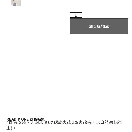
加入購物車
READ MORE 商品描述
*提供改夾，無須加價(以螺旋夾或U型夾改夾，以自然美觀為
主)。