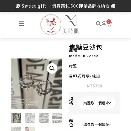
🎁 Sweet gift •消費滿$1500即贈品牌收納盒 🛍️
0
焦糖豆沙包
產地
made in korea
材質
易叩式耳環/純銀
NT$
330
規
格
顏
色