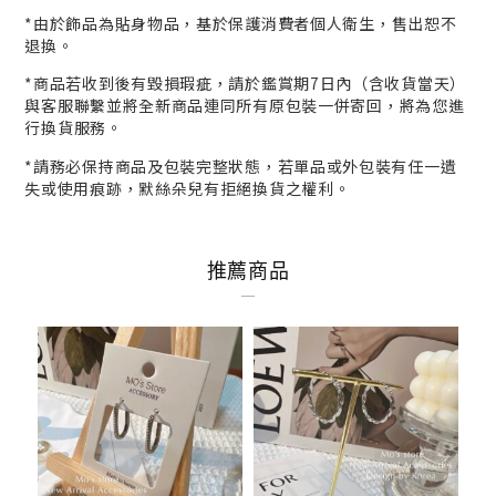
*
由於飾品為貼身物品，基於保護消費者個人衛生，
售出恕不
退換。
*商品若收到後有毀損瑕疵，請於鑑賞期7日內（含收貨當天）
與客服
聯繫並將全新商品連同所有原包裝一併寄回，將為您進
行
換貨
服務。
*請務必保持商品及包裝完整狀態，若單品或外包裝有任一遺
失或使用痕跡，默絲朵兒有拒絕換貨之權利。
推薦商品