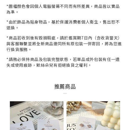
*
圖檔顏色會因個人電腦螢幕不同而有所差異，商品皆以實品
為準。
*
由於飾品為貼身物品，基於保護消費者個人衛生，
售出恕不
退換。
*商品若收到後有毀損瑕疵，請於鑑賞期7日內（含收貨當天）
與客服
聯繫並將全新商品連同所有原包裝一併寄回，將為您進
行
換貨
服務。
*請務必保持商品及包裝完整狀態，若單品或外包裝有任一遺
失或使用痕跡，默絲朵兒有拒絕換貨之權利。
推薦商品