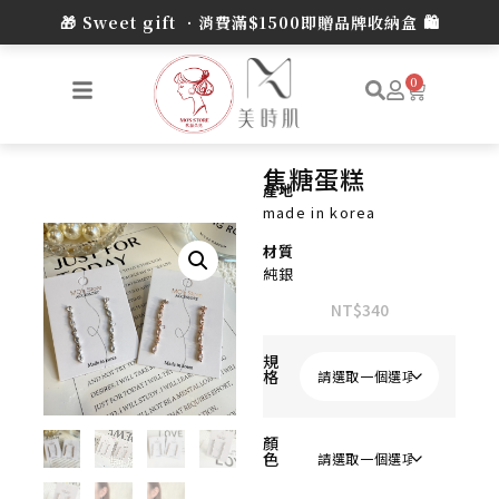
0
焦糖蛋糕
產地
made in korea
材質
純銀
NT$
340
規
格
顏
色