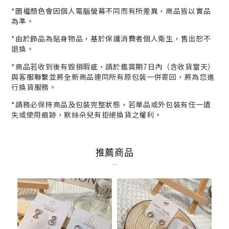
*
圖檔顏色會因個人電腦螢幕不同而有所差異，商品皆以實品
為準。
*
由於飾品為貼身物品，基於保護消費者個人衛生，
售出恕不
退換。
*商品若收到後有毀損瑕疵，請於鑑賞期7日內（含收貨當天）
與客服
聯繫並將全新商品連同所有原包裝一併寄回，將為您進
行
換貨
服務。
*請務必保持商品及包裝完整狀態，若單品或外包裝有任一遺
失或使用痕跡，默絲朵兒有拒絕換貨之權利。
推薦商品