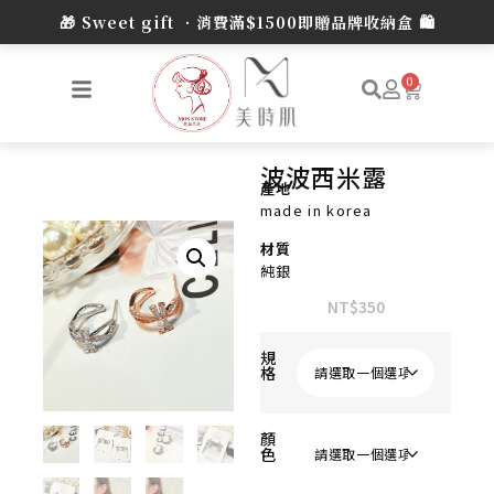
0
波波西米露
產地
made in korea
材質
純銀
NT$
350
規
格
顏
色