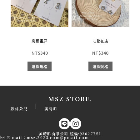
魔豆畫屏
心動花店
NT$
340
NT$
340
選擇規格
選擇規格
MSZ STORE.
|
默絲朵兒
美時肌
美時肌有限公司 統編:93627751
E-mail：msz.2023.com@gmail.com