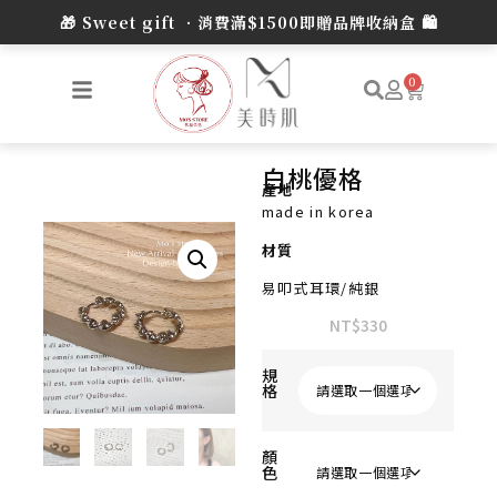
0
白桃優格
產地
made in korea
材質
易叩式耳環/純銀
NT$
330
規
格
顏
色