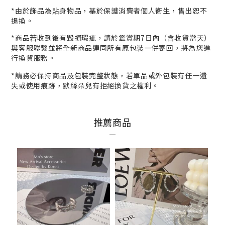
*
由於飾品為貼身物品，基於保護消費者個人衛生，
售出恕不
退換。
*商品若收到後有毀損瑕疵，請於鑑賞期7日內（含收貨當天）
與客服
聯繫並將全新商品連同所有原包裝一併寄回，將為您進
行
換貨
服務。
*請務必保持商品及包裝完整狀態，若單品或外包裝有任一遺
失或使用痕跡，默絲朵兒有拒絕換貨之權利。
推薦商品