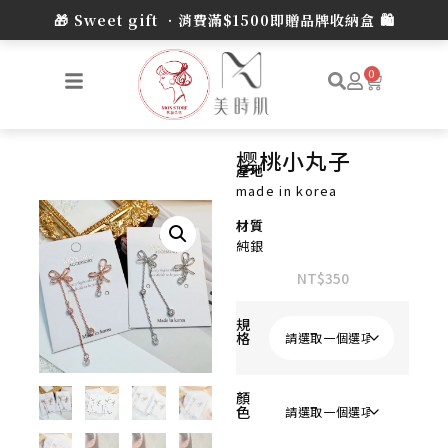
0
樱桃小丸子
產地
made in korea
材質
純銀
NT$
350
規
格
顏
色