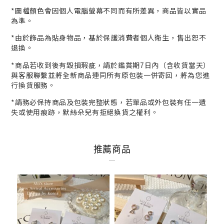
*
圖檔顏色會因個人電腦螢幕不同而有所差異，商品皆以實品
為準。
*
由於飾品為貼身物品，基於保護消費者個人衛生，
售出恕不
退換。
*商品若收到後有毀損瑕疵，請於鑑賞期7日內（含收貨當天）
與客服
聯繫並將全新商品連同所有原包裝一併寄回，將為您進
行
換貨
服務。
*請務必保持商品及包裝完整狀態，若單品或外包裝有任一遺
失或使用痕跡，默絲朵兒有拒絕換貨之權利。
推薦商品