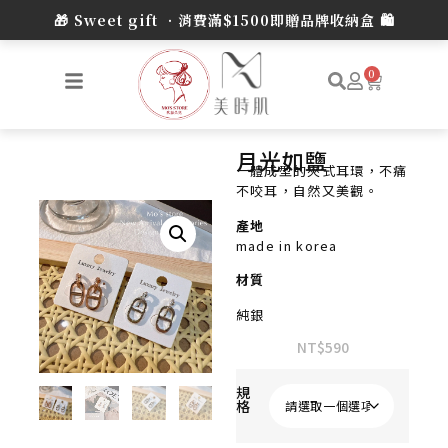
0
月光如鹽
一體成型的夾式耳環，不痛
不咬耳，自然又美觀。
產地
made in korea
材質
純銀
NT$
590
規
格