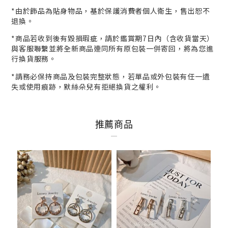
*
由於飾品為貼身物品，基於保護消費者個人衛生，
售出恕不
退換。
*商品若收到後有毀損瑕疵，請於鑑賞期7日內（含收貨當天）
與客服
聯繫並將全新商品連同所有原包裝一併寄回，將為您進
行
換貨
服務。
*請務必保持商品及包裝完整狀態，若單品或外包裝有任一遺
失或使用痕跡，默絲朵兒有拒絕換貨之權利。
推薦商品