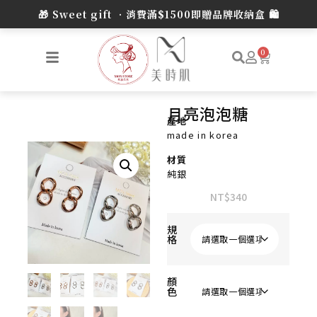
0
月亮泡泡糖
產地
made in korea
材質
純銀
NT$
340
規
格
顏
色