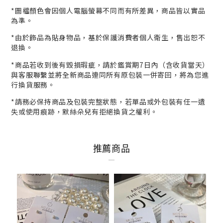
*
圖檔顏色會因個人電腦螢幕不同而有所差異，商品皆以實品
為準。
*
由於飾品為貼身物品，基於保護消費者個人衛生，
售出恕不
退換。
*商品若收到後有毀損瑕疵，請於鑑賞期7日內（含收貨當天）
與客服
聯繫並將全新商品連同所有原包裝一併寄回，將為您進
行
換貨
服務。
*請務必保持商品及包裝完整狀態，若單品或外包裝有任一遺
失或使用痕跡，默絲朵兒有拒絕換貨之權利。
推薦商品