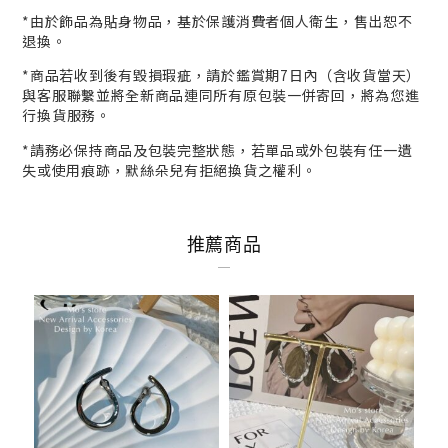
*
由於飾品為貼身物品，基於保護消費者個人衛生，
售出恕不
退換。
*商品若收到後有毀損瑕疵，請於鑑賞期7日內（含收貨當天）
與客服
聯繫並將全新商品連同所有原包裝一併寄回，將為您進
行
換貨
服務。
*請務必保持商品及包裝完整狀態，若單品或外包裝有任一遺
失或使用痕跡，默絲朵兒有拒絕換貨之權利。
推薦商品