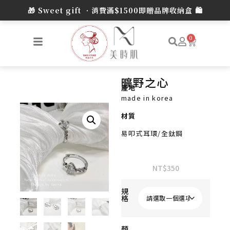
0
曠野之心
產地
made in korea
材質
易叩式耳環/全鈦鋼
NT$
350
規
格
顏