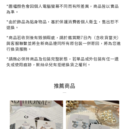
*
圖檔顏色會因個人電腦螢幕不同而有所差異，商品皆以實品
為準。
*
由於飾品為貼身物品，基於保護消費者個人衛生，
售出恕不
退換。
*商品若收到後有毀損瑕疵，請於鑑賞期7日內（含收貨當天）
與客服
聯繫並將全新商品連同所有原包裝一併寄回，將為您進
行
換貨
服務。
*請務必保持商品及包裝完整狀態，若單品或外包裝有任一遺
失或使用痕跡，默絲朵兒有拒絕換貨之權利。
推薦商品