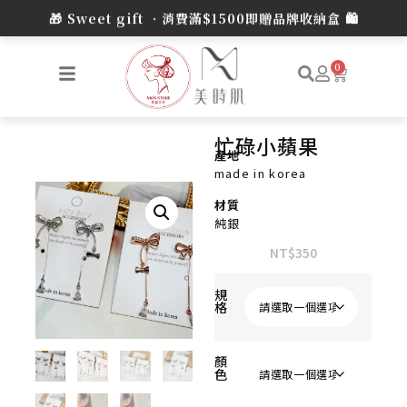
🎁 Sweet gift •消費滿$1500即贈品牌收納盒 🛍️
0
忙碌小蘋果
產地
made in korea
材質
純銀
NT$
350
規
格
顏
色