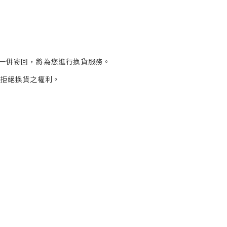
一併寄回，將為您進行
換貨
服務。
有拒絕換貨之權利。