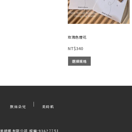
玫瑰色煙花
NT$
340
選擇規格
|
默絲朵兒
美時肌
美時肌有限公司 統編:93627751