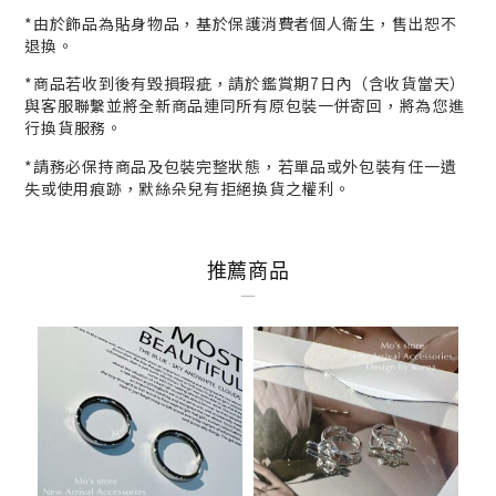
*
由於飾品為貼身物品，基於保護消費者個人衛生，
售出恕不
退換。
*商品若收到後有毀損瑕疵，請於鑑賞期7日內（含收貨當天）
與客服
聯繫並將全新商品連同所有原包裝一併寄回，將為您進
行
換貨
服務。
*請務必保持商品及包裝完整狀態，若單品或外包裝有任一遺
失或使用痕跡，默絲朵兒有拒絕換貨之權利。
推薦商品