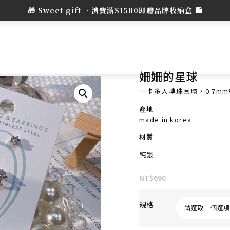
姍姍的星球
一卡多入轉珠耳環，0.7m
產地
made in korea
材質
純銀
NT$
690
規格