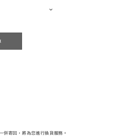
車
一併寄回，將為您進行
換貨
服務。