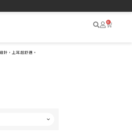
0
m細針，上耳超舒適。