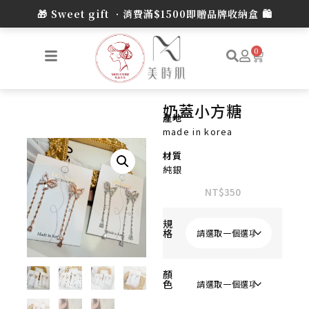
0
奶蓋小方糖
產地
made in korea
材質
純銀
NT$
350
規
格
顏
色