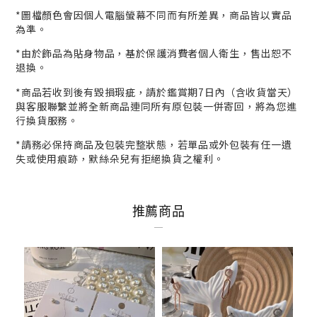
*
圖檔顏色會因個人電腦螢幕不同而有所差異，商品皆以實品
為準。
*
由於飾品為貼身物品，基於保護消費者個人衛生，
售出恕不
退換。
*商品若收到後有毀損瑕疵，請於鑑賞期7日內（含收貨當天）
與客服
聯繫並將全新商品連同所有原包裝一併寄回，將為您進
行
換貨
服務。
*請務必保持商品及包裝完整狀態，若單品或外包裝有任一遺
失或使用痕跡，默絲朵兒有拒絕換貨之權利。
推薦商品