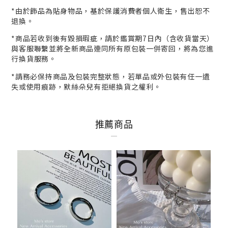
*
由於飾品為貼身物品，基於保護消費者個人衛生，
售出恕不
退換。
*商品若收到後有毀損瑕疵，請於鑑賞期7日內（含收貨當天）
與客服
聯繫並將全新商品連同所有原包裝一併寄回，將為您進
行
換貨
服務。
*請務必保持商品及包裝完整狀態，若單品或外包裝有任一遺
失或使用痕跡，默絲朵兒有拒絕換貨之權利。
推薦商品