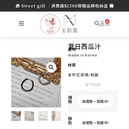
0
夏日西瓜汁
產地
made in korea
材質
易叩式耳環/純銀
NT$
330
規
格
顏
色