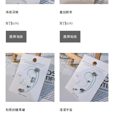
海底深鎖
童話劇家
NT$
690
NT$
690
選擇規格
選擇規格
和熙的糖果罐
漫漫宇宙