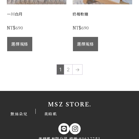
一川白月
奶莓軟糖
NT$
690
NT$
690
選擇規格
選擇規格
1
2
→
MSZ STORE.
|
默絲朵兒
美時肌
美時肌有限公司 統編:93627751