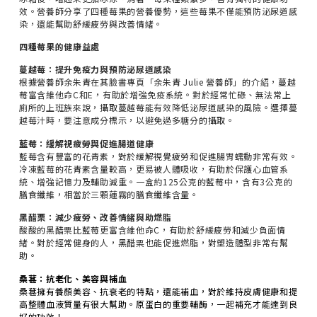
效。營養師分享了四種莓果的營養優勢，這些莓果不僅能預防泌尿道感
染，還能幫助舒緩疲勞與改善情緒。
四種莓果的健康益處
蔓越莓：提升免疫力與預防泌尿道感染
根據營養師余朱青在其臉書專頁「余朱青 Julie 營養師」的介紹，蔓越
莓富含維他命C和E，有助於增強免疫系統。對於經常忙碌、無法常上
廁所的上班族來說，攝取蔓越莓能有效降低泌尿道感染的風險。選擇蔓
越莓汁時，要注意成分標示，以避免過多糖分的攝取。
藍莓：緩解視疲勞與促進腸道健康
藍莓含有豐富的花青素，對於緩解視覺疲勞和促進腸胃蠕動非常有效。
冷凍藍莓的花青素含量較高，更易被人體吸收，有助於保護心血管系
統、增強記憶力及輔助減重。一盒約125公克的藍莓中，含有3公克的
膳食纖維，相當於三顆蓮霧的膳食纖維含量。
黑醋栗：減少疲勞、改善情緒與助燃脂
酸酸的黑醋栗比藍莓更富含維他命C，有助於舒緩疲勞和減少負面情
緒。對於經常健身的人，黑醋栗也能促進燃脂，對塑造體型非常有幫
助。
桑葚：抗老化、美容與補血
桑葚擁有養顏美容、抗衰老的特點，還能補血，對於維持皮膚健康和提
高整體血液質量有很大幫助。原蛋白的重要輔酶，一起補充才能達到良
好的功效！