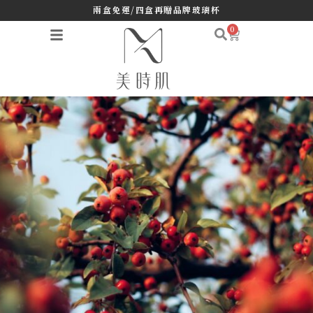
兩盒免運/四盒再贈品牌玻璃杯
0